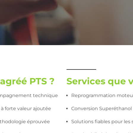
 agréé PTS ?
Services que 
ccompagnement technique
Reprogrammation moteur 
 à forte valeur ajoutée
Conversion Superéthanol
thodologie éprouvée
Solutions fiables pour le